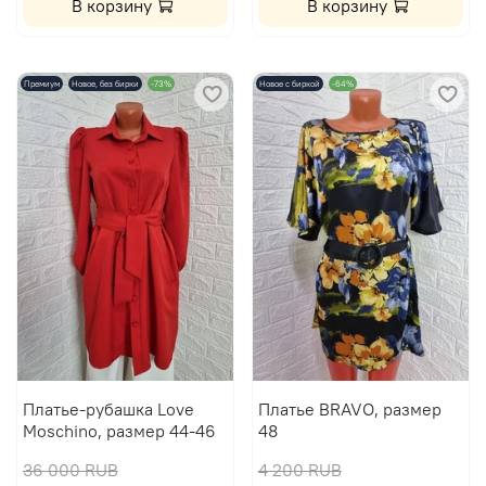
В корзину
В корзину
Премиум
Новое, без бирки
-73%
Новое с биркой
-64%
Платье-рубашка Love
Платье BRAVO, размер
Moschino, размер 44-46
48
36 000 RUB
4 200 RUB