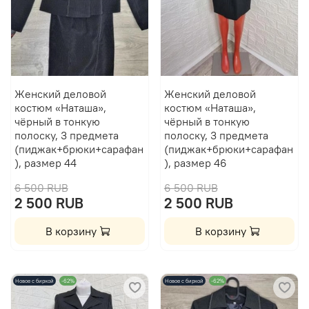
Женский деловой
Женский деловой
костюм «Наташа»,
костюм «Наташа»,
чёрный в тонкую
чёрный в тонкую
полоску, 3 предмета
полоску, 3 предмета
(пиджак+брюки+сарафан
(пиджак+брюки+сарафан
), размер 44
), размер 46
6 500 RUB
6 500 RUB
2 500 RUB
2 500 RUB
В корзину
В корзину
Новое с биркой
-62%
Новое с биркой
-62%