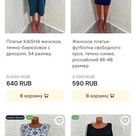
Платье KAISHA женское,
Женское платье-
темно-бирюзовое с
футболка свободного
декором, 54 размер
кроя, темно-синее,
российский 46-48
размер
5 000 RUB
2 100 RUB
640 RUB
590 RUB
В корзину
В корзину
Новое с биркой
-67%
-70%