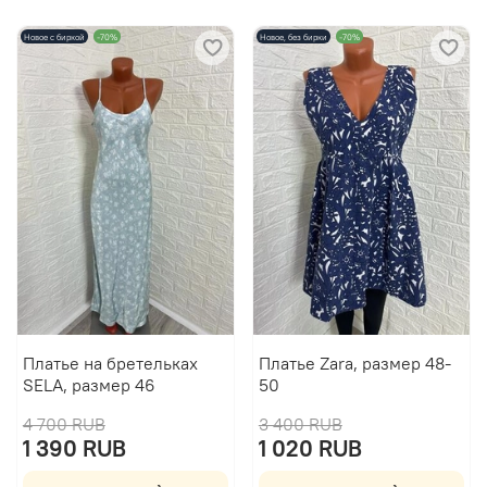
Новое с биркой
-70%
Новое, без бирки
-70%
Платье на бретельках
Платье Zara, размер 48-
SELA, размер 46
50
4 700 RUB
3 400 RUB
1 390 RUB
1 020 RUB