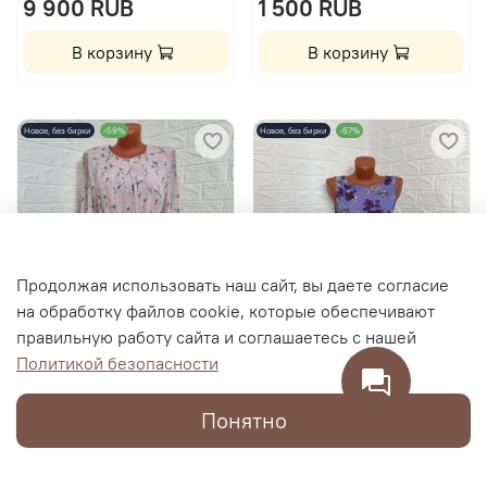
9 900 RUB
1 500 RUB
В корзину
В корзину
Новое, без бирки
-59%
Новое, без бирки
-67%
Продолжая использовать наш сайт, вы даете согласие
на обработку файлов cookie, которые обеспечивают
правильную работу сайта и соглашаетесь с нашей
Политикой безопасности
Понятно
Платье с поясом, размер
Платье на резинке
Каталог
Поиск
Корзина
Избранное
Профиль
48-50
SAVAGE, размер 42