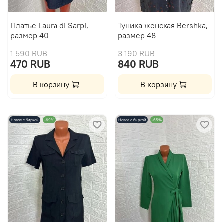
Платье Laura di Sarpi,
Туника женская Bershka,
размер 40
размер 48
1 590 RUB
3 190 RUB
470 RUB
840 RUB
В корзину
В корзину
Новое с биркой
-69%
Новое с биркой
-65%