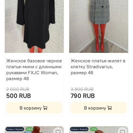
Женское базовое черное
Женское платье-жилет в
платье-мини с длинными
клетку Stradivarius,
рукавами FXJC Woman,
размер 46
размер 48
2 000 RUB
3 800 RUB
500 RUB
790 RUB
В корзину
В корзину
Новое с биркой
-68%
Новое с биркой
-70%