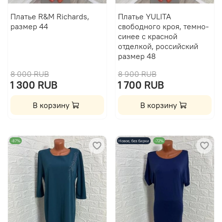
Платье R&M Richards,
Платье YULITA
размер 44
свободного кроя, темно-
синее с красной
отделкой, российский
размер 48
8 000 RUB
8 900 RUB
1 300 RUB
1 700 RUB
В корзину
В корзину
-87%
Новое, без бирки
-72%