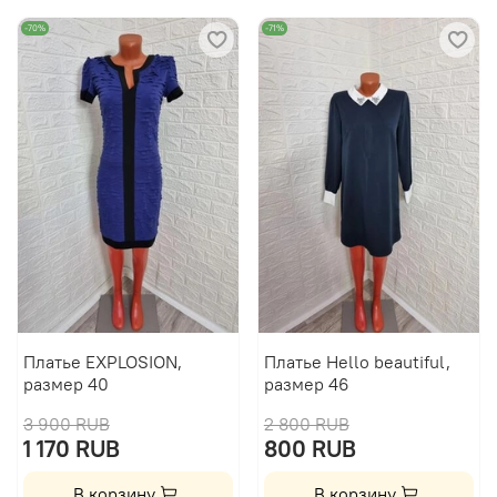
-70%
-71%
Платье EXPLOSION,
Платье Hello beautiful,
размер 40
размер 46
3 900 RUB
2 800 RUB
1 170 RUB
800 RUB
В корзину
В корзину