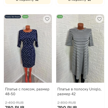
Новое, без бирки
-69%
-73%
Платье с поясом, размер
Платье в полоску Uniqlo,
48-50
размер 42
2 490 RUB
2 890 RUB
780 RUB
790 RUB