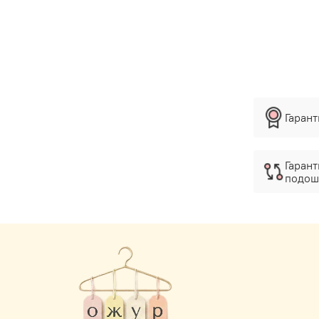
Гаран
Гарант
подош