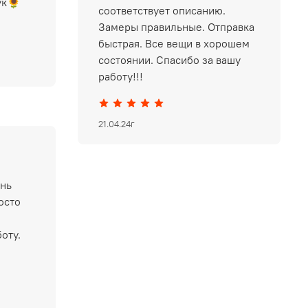
ук🌻
соответствует описанию.
Замеры правильные. Отправка
быстрая. Все вещи в хорошем
состоянии. Спасибо за вашу
работу!!!
21.04.24г
ень
осто
оту.