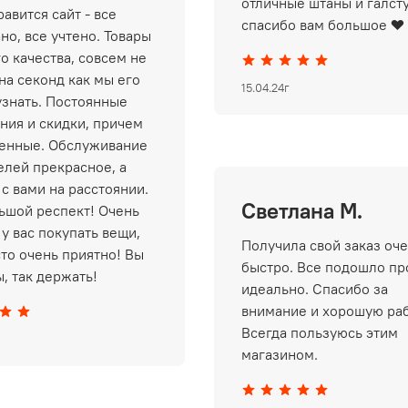
отличные штаны и галст
авится сайт - все
спасибо вам большое ❤️
но, все учтено. Товары
о качества, совсем не
на секонд как мы его
15.04.24г
узнать. Постоянные
ния и скидки, причем
енные. Обслуживание
елей прекрасное, а
 с вами на расстоянии.
Светлана М.
ьшой респект! Очень
у вас покупать вещи,
Получила свой заказ оч
сто очень приятно! Вы
быстро. Все подошло пр
, так держать!
идеально. Спасибо за
внимание и хорошую раб
Всегда пользуюсь этим
магазином.