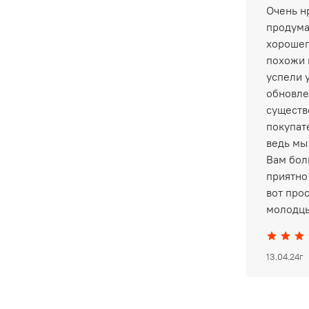
Очень нр
продума
хорошег
похожи 
успели 
обновле
существ
покупат
ведь мы
Вам бол
приятно 
вот про
молодцы
13.04.24г