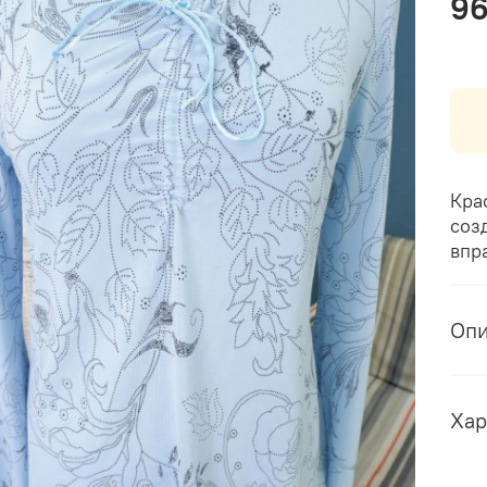
9
Кра
соз
впр
Оп
Хар