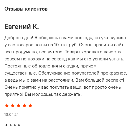
Отзывы клиентов
Евгений К.
В
то
Доброго дня! Я общаюсь с вами полгода, но уже купила
О
у вас товаров почти на 10тыс. руб. Очень нравится сайт -
г
все продумано, все учтено. Товары хорошего качества,
совсем не похожи на секонд как мы его успели узнать.
15
Постоянные обновления и скидки, причем
существенные. Обслуживание покупателей прекрасное,
а ведь мы с вами на расстоянии. Вам большой респект!
Очень приятно у вас покупать вещи, вот просто очень
приятно! Вы молодцы, так держать!
13.04.24г