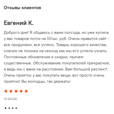
Отзывы клиентов
Евгений К.
В
то
Доброго дня! Я общаюсь с вами полгода, но уже купила
О
у вас товаров почти на 10тыс. руб. Очень нравится сайт -
г
все продумано, все учтено. Товары хорошего качества,
совсем не похожи на секонд как мы его успели узнать.
15
Постоянные обновления и скидки, причем
существенные. Обслуживание покупателей прекрасное,
а ведь мы с вами на расстоянии. Вам большой респект!
Очень приятно у вас покупать вещи, вот просто очень
приятно! Вы молодцы, так держать!
13.04.24г