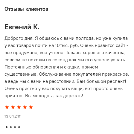
Отзывы клиентов
Евгений К.
В
то
Доброго дня! Я общаюсь с вами полгода, но уже купила
О
у вас товаров почти на 10тыс. руб. Очень нравится сайт -
г
все продумано, все учтено. Товары хорошего качества,
совсем не похожи на секонд как мы его успели узнать.
15
Постоянные обновления и скидки, причем
существенные. Обслуживание покупателей прекрасное,
а ведь мы с вами на расстоянии. Вам большой респект!
Очень приятно у вас покупать вещи, вот просто очень
приятно! Вы молодцы, так держать!
13.04.24г