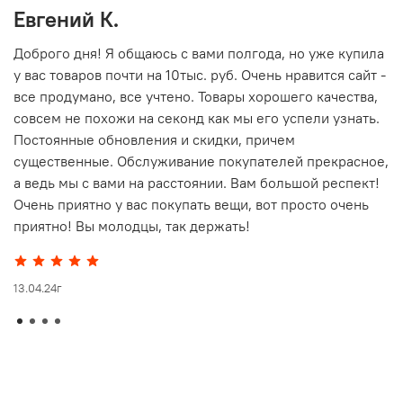
Евгений К.
В
то
Доброго дня! Я общаюсь с вами полгода, но уже купила
О
у вас товаров почти на 10тыс. руб. Очень нравится сайт -
г
все продумано, все учтено. Товары хорошего качества,
совсем не похожи на секонд как мы его успели узнать.
15
Постоянные обновления и скидки, причем
существенные. Обслуживание покупателей прекрасное,
а ведь мы с вами на расстоянии. Вам большой респект!
Очень приятно у вас покупать вещи, вот просто очень
приятно! Вы молодцы, так держать!
13.04.24г