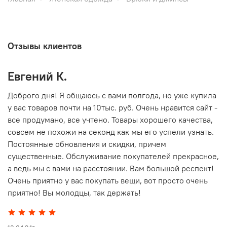
Отзывы клиентов
Евгений К.
В
то
Доброго дня! Я общаюсь с вами полгода, но уже купила
О
у вас товаров почти на 10тыс. руб. Очень нравится сайт -
г
все продумано, все учтено. Товары хорошего качества,
совсем не похожи на секонд как мы его успели узнать.
15
Постоянные обновления и скидки, причем
существенные. Обслуживание покупателей прекрасное,
а ведь мы с вами на расстоянии. Вам большой респект!
Очень приятно у вас покупать вещи, вот просто очень
приятно! Вы молодцы, так держать!