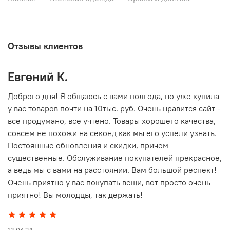
Отзывы клиентов
Евгений К.
В
то
Доброго дня! Я общаюсь с вами полгода, но уже купила
О
у вас товаров почти на 10тыс. руб. Очень нравится сайт -
г
все продумано, все учтено. Товары хорошего качества,
совсем не похожи на секонд как мы его успели узнать.
15
Постоянные обновления и скидки, причем
существенные. Обслуживание покупателей прекрасное,
а ведь мы с вами на расстоянии. Вам большой респект!
Очень приятно у вас покупать вещи, вот просто очень
приятно! Вы молодцы, так держать!