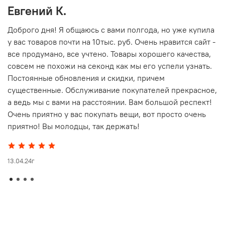
Евгений К.
В
то
Доброго дня! Я общаюсь с вами полгода, но уже купила
О
у вас товаров почти на 10тыс. руб. Очень нравится сайт -
г
все продумано, все учтено. Товары хорошего качества,
совсем не похожи на секонд как мы его успели узнать.
15
Постоянные обновления и скидки, причем
существенные. Обслуживание покупателей прекрасное,
а ведь мы с вами на расстоянии. Вам большой респект!
Очень приятно у вас покупать вещи, вот просто очень
приятно! Вы молодцы, так держать!
13.04.24г