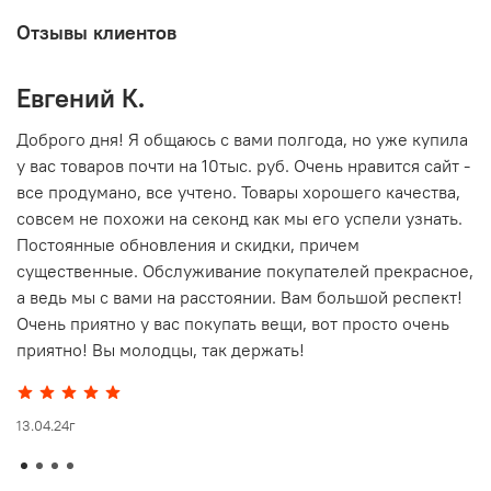
Отзывы клиентов
Евгений К.
В
то
Доброго дня! Я общаюсь с вами полгода, но уже купила
О
у вас товаров почти на 10тыс. руб. Очень нравится сайт -
г
все продумано, все учтено. Товары хорошего качества,
совсем не похожи на секонд как мы его успели узнать.
15
Постоянные обновления и скидки, причем
существенные. Обслуживание покупателей прекрасное,
а ведь мы с вами на расстоянии. Вам большой респект!
Очень приятно у вас покупать вещи, вот просто очень
приятно! Вы молодцы, так держать!
13.04.24г