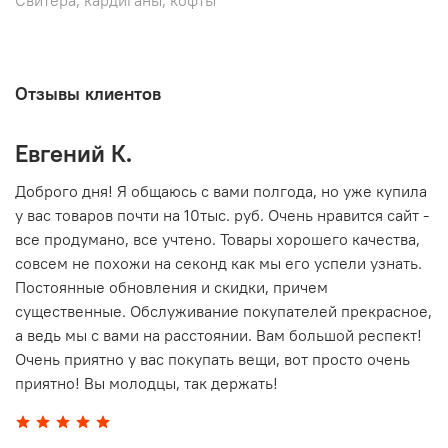
Отзывы клиентов
Евгений К.
В
то
Доброго дня! Я общаюсь с вами полгода, но уже купила
О
у вас товаров почти на 10тыс. руб. Очень нравится сайт -
г
все продумано, все учтено. Товары хорошего качества,
совсем не похожи на секонд как мы его успели узнать.
15
Постоянные обновления и скидки, причем
существенные. Обслуживание покупателей прекрасное,
а ведь мы с вами на расстоянии. Вам большой респект!
Очень приятно у вас покупать вещи, вот просто очень
приятно! Вы молодцы, так держать!