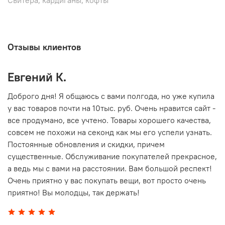
Отзывы клиентов
Евгений К.
В
то
Доброго дня! Я общаюсь с вами полгода, но уже купила
О
у вас товаров почти на 10тыс. руб. Очень нравится сайт -
г
все продумано, все учтено. Товары хорошего качества,
совсем не похожи на секонд как мы его успели узнать.
15
Постоянные обновления и скидки, причем
существенные. Обслуживание покупателей прекрасное,
а ведь мы с вами на расстоянии. Вам большой респект!
Очень приятно у вас покупать вещи, вот просто очень
приятно! Вы молодцы, так держать!