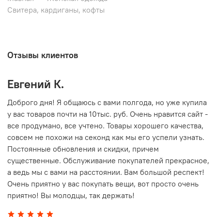
Свитера, кардиганы, кофты
Отзывы клиентов
Евгений К.
В
то
Доброго дня! Я общаюсь с вами полгода, но уже купила
О
у вас товаров почти на 10тыс. руб. Очень нравится сайт -
г
все продумано, все учтено. Товары хорошего качества,
совсем не похожи на секонд как мы его успели узнать.
15
Постоянные обновления и скидки, причем
существенные. Обслуживание покупателей прекрасное,
а ведь мы с вами на расстоянии. Вам большой респект!
Очень приятно у вас покупать вещи, вот просто очень
приятно! Вы молодцы, так держать!