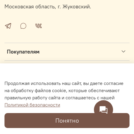
Московская область, г. Жуковский.
Покупателям
Информация
Продолжая использовать наш сайт, вы даете согласие
Интернет магазин секонд-хенд ОЖУР.ру основан в 2017 году
на обработку файлов cookie, которые обеспечивают
правильную работу сайта и соглашаетесь с нашей
Политикой безопасности
В корзину
Понятно