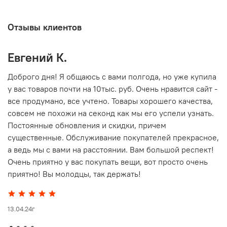
Отзывы клиентов
Евгений К.
В
то
Доброго дня! Я общаюсь с вами полгода, но уже купила
О
у вас товаров почти на 10тыс. руб. Очень нравится сайт -
г
все продумано, все учтено. Товары хорошего качества,
совсем не похожи на секонд как мы его успели узнать.
15
Постоянные обновления и скидки, причем
существенные. Обслуживание покупателей прекрасное,
а ведь мы с вами на расстоянии. Вам большой респект!
Очень приятно у вас покупать вещи, вот просто очень
приятно! Вы молодцы, так держать!
13.04.24г