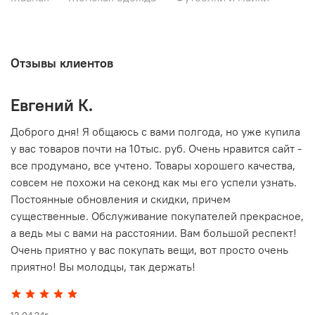
Отзывы клиентов
Евгений К.
В
то
Доброго дня! Я общаюсь с вами полгода, но уже купила
О
у вас товаров почти на 10тыс. руб. Очень нравится сайт -
г
все продумано, все учтено. Товары хорошего качества,
совсем не похожи на секонд как мы его успели узнать.
15
Постоянные обновления и скидки, причем
существенные. Обслуживание покупателей прекрасное,
а ведь мы с вами на расстоянии. Вам большой респект!
Очень приятно у вас покупать вещи, вот просто очень
приятно! Вы молодцы, так держать!