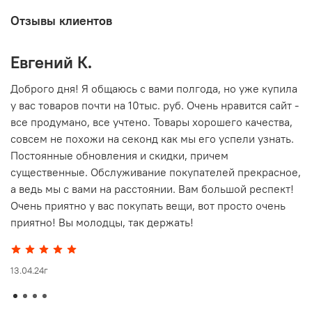
Отзывы клиентов
Евгений К.
В
то
Доброго дня! Я общаюсь с вами полгода, но уже купила
О
у вас товаров почти на 10тыс. руб. Очень нравится сайт -
г
все продумано, все учтено. Товары хорошего качества,
совсем не похожи на секонд как мы его успели узнать.
15
Постоянные обновления и скидки, причем
существенные. Обслуживание покупателей прекрасное,
а ведь мы с вами на расстоянии. Вам большой респект!
Очень приятно у вас покупать вещи, вот просто очень
приятно! Вы молодцы, так держать!
13.04.24г