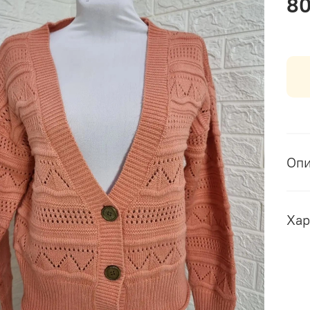
8
Оп
Хар