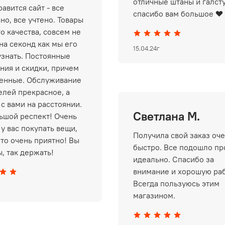
отличные штаны и галст
авится сайт - все
спасибо вам большое ❤️
но, все учтено. Товары
о качества, совсем не
на секонд как мы его
15.04.24г
узнать. Постоянные
ния и скидки, причем
енные. Обслуживание
елей прекрасное, а
 с вами на расстоянии.
Светлана М.
ьшой респект! Очень
у вас покупать вещи,
Получила свой заказ оч
сто очень приятно! Вы
быстро. Все подошло пр
, так держать!
идеально. Спасибо за
внимание и хорошую раб
Всегда пользуюсь этим
магазином.