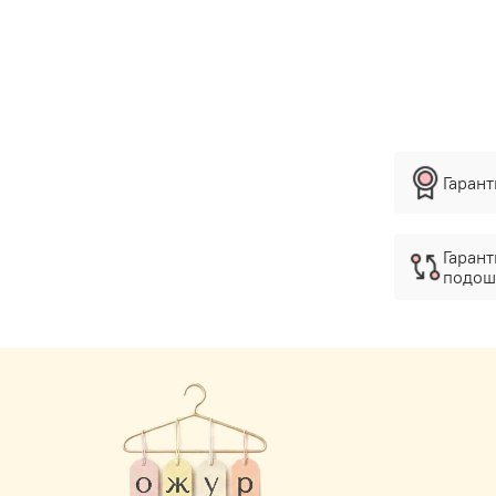
Гаран
Гарант
подош