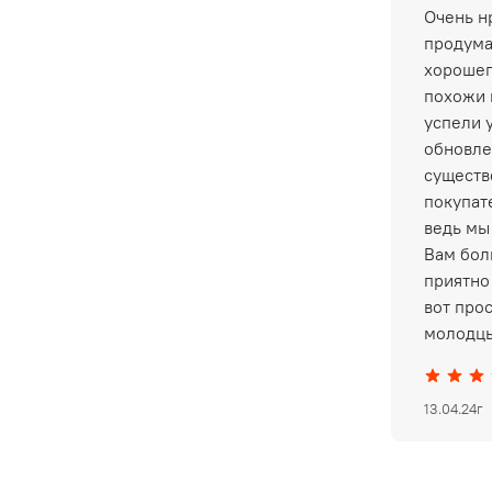
Очень нр
продума
хорошег
похожи 
успели 
обновле
существ
покупат
ведь мы
Вам бол
приятно 
вот про
молодцы
13.04.24г