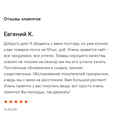
Отзывы клиентов
Евгений К.
В
то
Доброго дня! Я общаюсь с вами полгода, но уже купила
О
у вас товаров почти на 10тыс. руб. Очень нравится сайт -
г
все продумано, все учтено. Товары хорошего качества,
совсем не похожи на секонд как мы его успели узнать.
15
Постоянные обновления и скидки, причем
существенные. Обслуживание покупателей прекрасное,
а ведь мы с вами на расстоянии. Вам большой респект!
Очень приятно у вас покупать вещи, вот просто очень
приятно! Вы молодцы, так держать!
13.04.24г