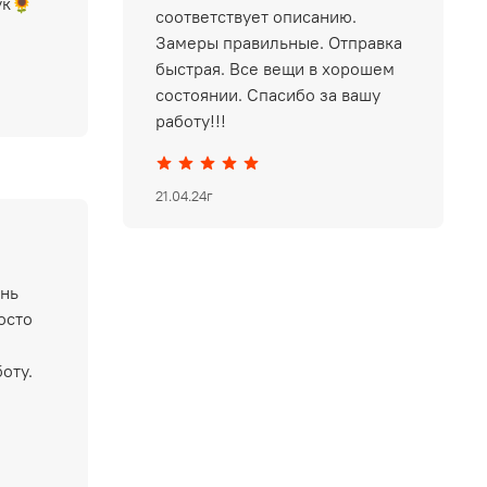
ук🌻
соответствует описанию.
Замеры правильные. Отправка
быстрая. Все вещи в хорошем
состоянии. Спасибо за вашу
работу!!!
21.04.24г
ень
осто
оту.