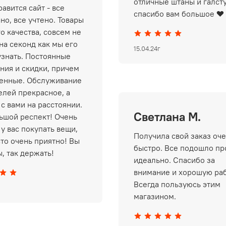
отличные штаны и галст
авится сайт - все
спасибо вам большое ❤️
но, все учтено. Товары
о качества, совсем не
на секонд как мы его
15.04.24г
узнать. Постоянные
ния и скидки, причем
енные. Обслуживание
елей прекрасное, а
 с вами на расстоянии.
Светлана М.
ьшой респект! Очень
у вас покупать вещи,
Получила свой заказ оч
сто очень приятно! Вы
быстро. Все подошло пр
, так держать!
идеально. Спасибо за
внимание и хорошую раб
Всегда пользуюсь этим
магазином.