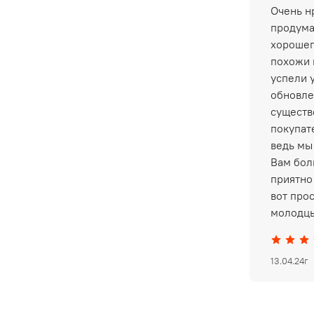
Очень нр
продума
хорошег
похожи 
успели 
обновле
существ
покупат
ведь мы
Вам бол
приятно 
вот про
молодцы
13.04.24г