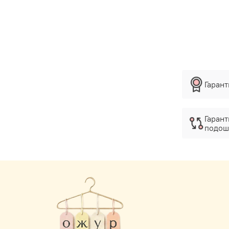
Гаран
Гарант
подош