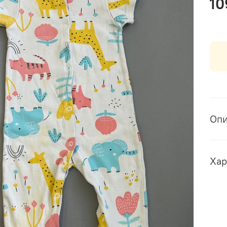
10
Оп
Хар