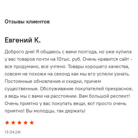
Отзывы клиентов
Евгений К.
В
то
Доброго дня! Я общаюсь с вами полгода, но уже купила
О
у вас товаров почти на 10тыс. руб. Очень нравится сайт -
г
все продумано, все учтено. Товары хорошего качества,
совсем не похожи на секонд как мы его успели узнать.
15
Постоянные обновления и скидки, причем
существенные. Обслуживание покупателей прекрасное,
а ведь мы с вами на расстоянии. Вам большой респект!
Очень приятно у вас покупать вещи, вот просто очень
приятно! Вы молодцы, так держать!
13.04.24г