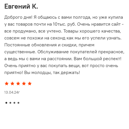
Евгений К.
В
то
Доброго дня! Я общаюсь с вами полгода, но уже купила
О
у вас товаров почти на 10тыс. руб. Очень нравится сайт -
г
все продумано, все учтено. Товары хорошего качества,
совсем не похожи на секонд как мы его успели узнать.
15
Постоянные обновления и скидки, причем
существенные. Обслуживание покупателей прекрасное,
а ведь мы с вами на расстоянии. Вам большой респект!
Очень приятно у вас покупать вещи, вот просто очень
приятно! Вы молодцы, так держать!
13.04.24г