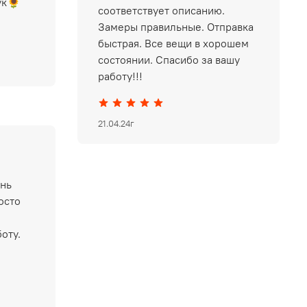
ук🌻
соответствует описанию.
Замеры правильные. Отправка
быстрая. Все вещи в хорошем
состоянии. Спасибо за вашу
работу!!!
21.04.24г
ень
осто
оту.