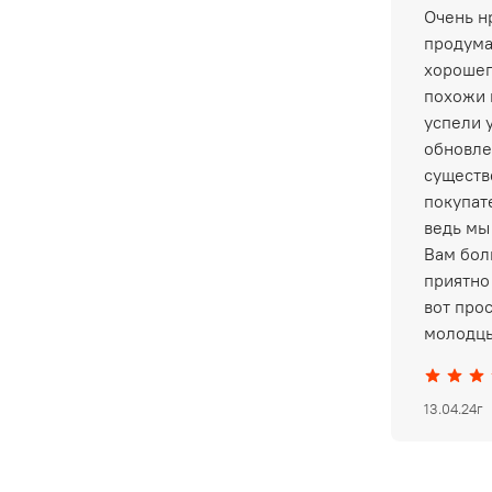
Очень нр
продума
хорошег
похожи 
успели 
обновле
существ
покупат
ведь мы
Вам бол
приятно 
вот про
молодцы
13.04.24г