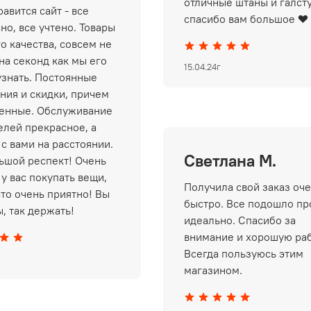
отличные штаны и галст
авится сайт - все
спасибо вам большое ❤️
но, все учтено. Товары
о качества, совсем не
на секонд как мы его
15.04.24г
узнать. Постоянные
ния и скидки, причем
енные. Обслуживание
елей прекрасное, а
 с вами на расстоянии.
Светлана М.
ьшой респект! Очень
у вас покупать вещи,
Получила свой заказ оч
сто очень приятно! Вы
быстро. Все подошло пр
, так держать!
идеально. Спасибо за
внимание и хорошую раб
Всегда пользуюсь этим
магазином.