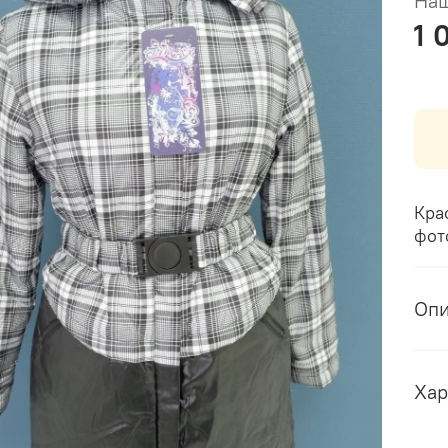
Наш
1 
Кра
фот
Оп
Хар