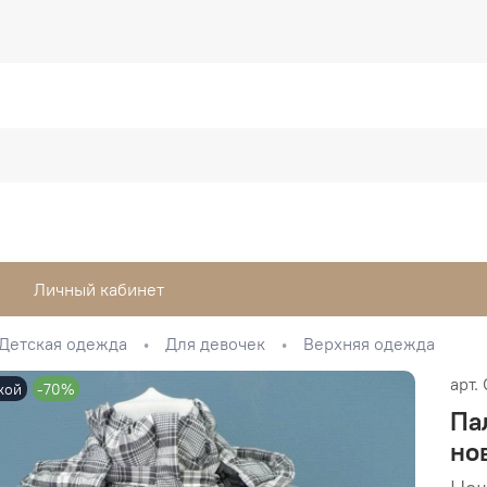
Личный кабинет
Детская одежда
Для девочек
Верхняя одежда
арт.
кой
-70%
Пал
но