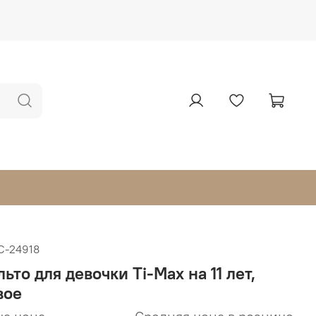
С-24918
ьто для девочки Ti-Max на 11 лет,
вое