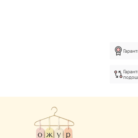
Гаран
Гарант
подош