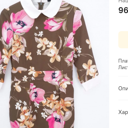
Наш
9
Пла
Лис
Оп
Хар