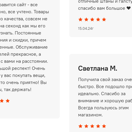
отличные штаны и галст
авится сайт - все
спасибо вам большое ❤️
но, все учтено. Товары
о качества, совсем не
на секонд как мы его
15.04.24г
узнать. Постоянные
ния и скидки, причем
енные. Обслуживание
елей прекрасное, а
 с вами на расстоянии.
Светлана М.
ьшой респект! Очень
у вас покупать вещи,
Получила свой заказ оч
сто очень приятно! Вы
быстро. Все подошло пр
, так держать!
идеально. Спасибо за
внимание и хорошую раб
Всегда пользуюсь этим
магазином.