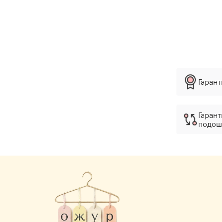
Гаран
Гарант
подош