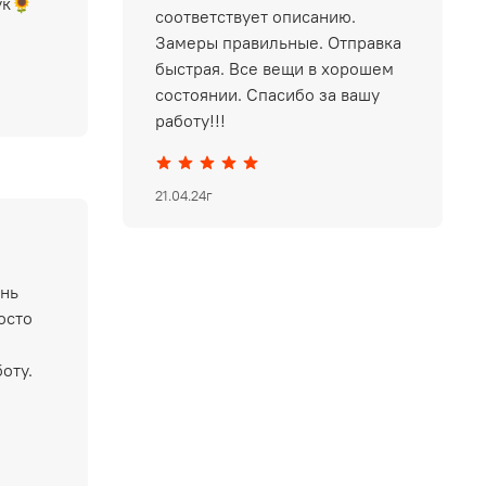
ук🌻
соответствует описанию.
Замеры правильные. Отправка
быстрая. Все вещи в хорошем
состоянии. Спасибо за вашу
работу!!!
21.04.24г
ень
осто
оту.