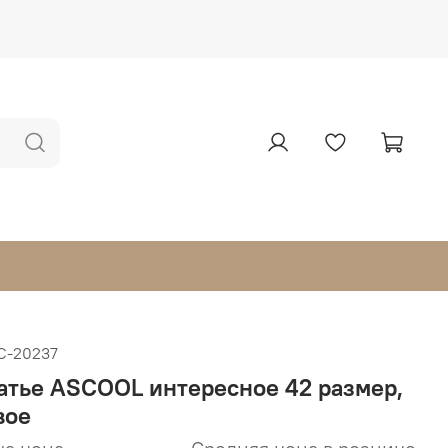
С-20237
атье ASCOOL интересное 42 размер,
вое