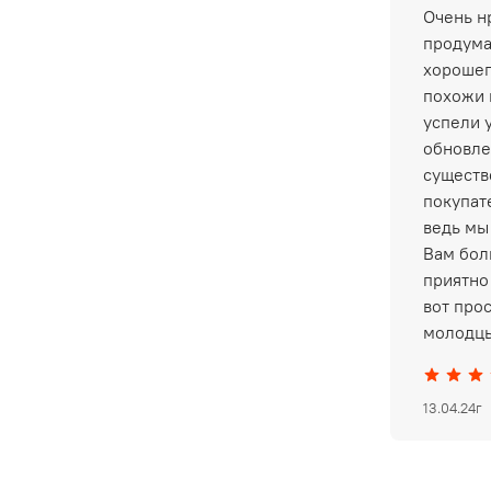
Очень нр
продума
хорошег
похожи 
успели 
обновле
существ
покупат
ведь мы
Вам бол
приятно 
вот про
молодцы
13.04.24г