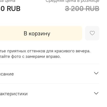
а цена
Средняя цена в рознице
60 RUB
3 200 RUB
В корзину
тье приятных оттенков для красивого вечера.
тайте фото с замерами вправо.
исание
актеристики