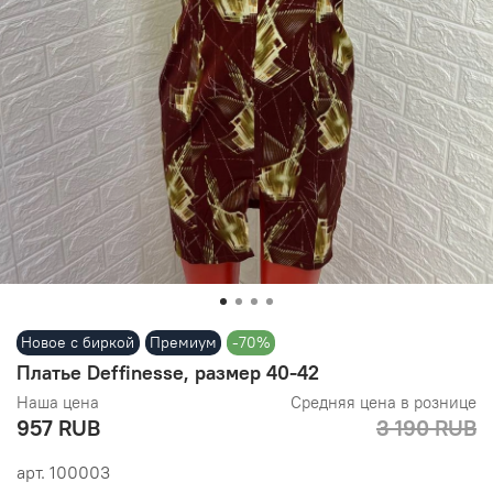
Новое с биркой
Премиум
-70%
Платье Deffinesse, размер 40-42
Наша цена
Средняя цена в рознице
957 RUB
3 190 RUB
арт.
100003