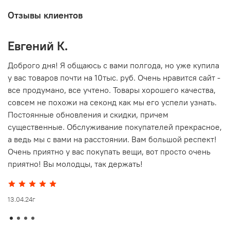
Отзывы клиентов
Евгений К.
В
то
Доброго дня! Я общаюсь с вами полгода, но уже купила
О
у вас товаров почти на 10тыс. руб. Очень нравится сайт -
г
все продумано, все учтено. Товары хорошего качества,
совсем не похожи на секонд как мы его успели узнать.
15
Постоянные обновления и скидки, причем
существенные. Обслуживание покупателей прекрасное,
а ведь мы с вами на расстоянии. Вам большой респект!
Очень приятно у вас покупать вещи, вот просто очень
приятно! Вы молодцы, так держать!
13.04.24г