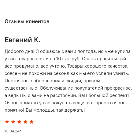
Отзывы клиентов
Евгений К.
В
то
Доброго дня! Я общаюсь с вами полгода, но уже купила
О
у вас товаров почти на 10тыс. руб. Очень нравится сайт -
г
все продумано, все учтено. Товары хорошего качества,
совсем не похожи на секонд как мы его успели узнать.
15
Постоянные обновления и скидки, причем
существенные. Обслуживание покупателей прекрасное,
а ведь мы с вами на расстоянии. Вам большой респект!
Очень приятно у вас покупать вещи, вот просто очень
приятно! Вы молодцы, так держать!
13.04.24г