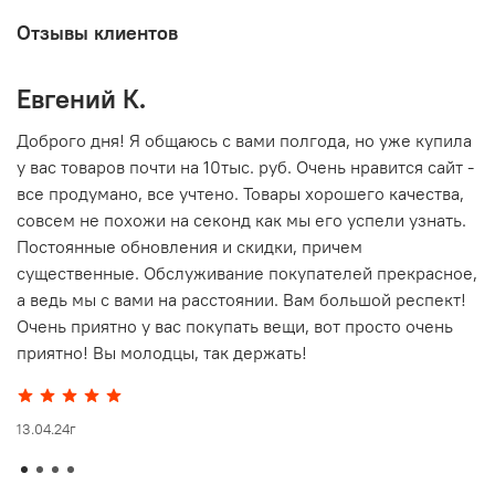
Отзывы клиентов
Евгений К.
В
то
Доброго дня! Я общаюсь с вами полгода, но уже купила
О
у вас товаров почти на 10тыс. руб. Очень нравится сайт -
г
все продумано, все учтено. Товары хорошего качества,
совсем не похожи на секонд как мы его успели узнать.
15
Постоянные обновления и скидки, причем
существенные. Обслуживание покупателей прекрасное,
а ведь мы с вами на расстоянии. Вам большой респект!
Очень приятно у вас покупать вещи, вот просто очень
приятно! Вы молодцы, так держать!
13.04.24г