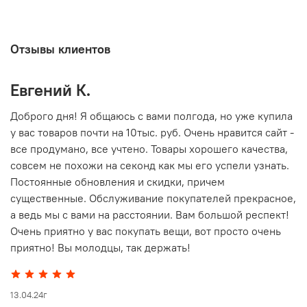
Отзывы клиентов
Евгений К.
В
то
Доброго дня! Я общаюсь с вами полгода, но уже купила
О
у вас товаров почти на 10тыс. руб. Очень нравится сайт -
г
все продумано, все учтено. Товары хорошего качества,
совсем не похожи на секонд как мы его успели узнать.
15
Постоянные обновления и скидки, причем
существенные. Обслуживание покупателей прекрасное,
а ведь мы с вами на расстоянии. Вам большой респект!
Очень приятно у вас покупать вещи, вот просто очень
приятно! Вы молодцы, так держать!
13.04.24г