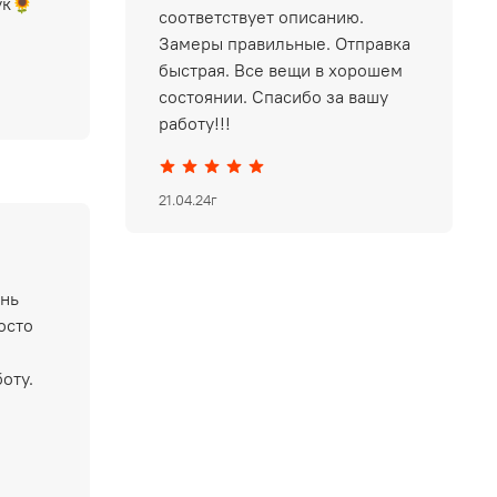
ук🌻
соответствует описанию.
Замеры правильные. Отправка
быстрая. Все вещи в хорошем
состоянии. Спасибо за вашу
работу!!!
21.04.24г
ень
осто
оту.