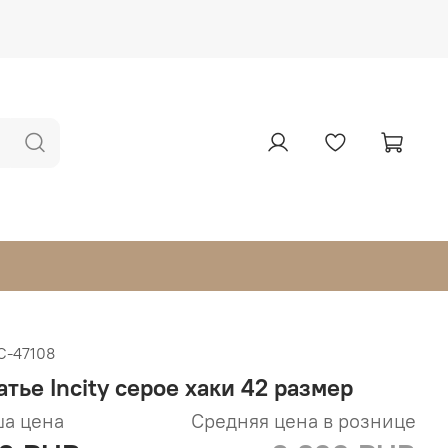
С-47108
атье Incity серое хаки 42 размер
а цена
Средняя цена в рознице