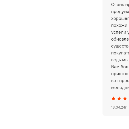
Очень нр
продума
хорошег
похожи 
успели 
обновле
существ
покупат
ведь мы
Вам бол
приятно 
вот про
молодцы
13.04.24г