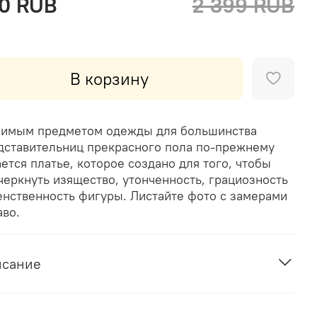
0 RUB
2 399 RUB
В корзину
имым предметом одежды для большинства
дставительниц прекрасного пола по-прежнему
ается платье, которое создано для того, чтобы
черкнуть изящество, утонченность, грациозность
енственность фигуры. Листайте фото с замерами
аво.
исание