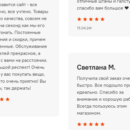
отличные штаны и галст
авится сайт - все
спасибо вам большое ❤️
но, все учтено. Товары
о качества, совсем не
на секонд как мы его
15.04.24г
узнать. Постоянные
ния и скидки, причем
енные. Обслуживание
елей прекрасное, а
 с вами на расстоянии.
Светлана М.
ьшой респект! Очень
у вас покупать вещи,
Получила свой заказ оч
сто очень приятно! Вы
быстро. Все подошло пр
, так держать!
идеально. Спасибо за
внимание и хорошую раб
Всегда пользуюсь этим
магазином.