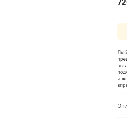
72
Люб
пре
ост
под
и ж
впр
Оп