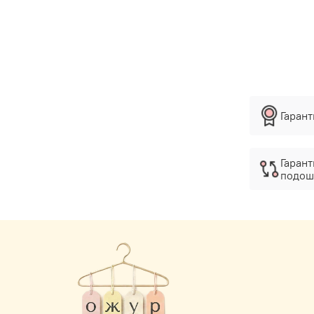
Гаран
Гарант
подош