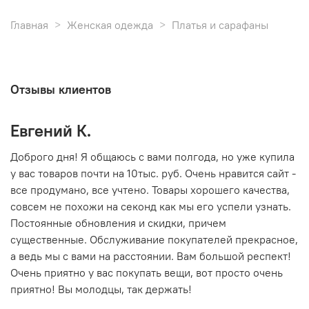
Главная
Женская одежда
Платья и сарафаны
Отзывы клиентов
Евгений К.
В
то
Доброго дня! Я общаюсь с вами полгода, но уже купила
О
у вас товаров почти на 10тыс. руб. Очень нравится сайт -
г
все продумано, все учтено. Товары хорошего качества,
совсем не похожи на секонд как мы его успели узнать.
15
Постоянные обновления и скидки, причем
существенные. Обслуживание покупателей прекрасное,
а ведь мы с вами на расстоянии. Вам большой респект!
Очень приятно у вас покупать вещи, вот просто очень
приятно! Вы молодцы, так держать!