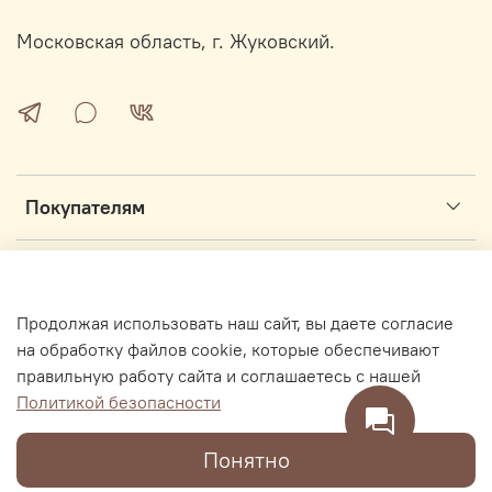
Московская область, г. Жуковский.
Покупателям
Информация
Продолжая использовать наш сайт, вы даете согласие
Интернет магазин секонд-хенд ОЖУР.ру основан в 2017 году
на обработку файлов cookie, которые обеспечивают
правильную работу сайта и соглашаетесь с нашей
Политикой безопасности
В корзину
Понятно