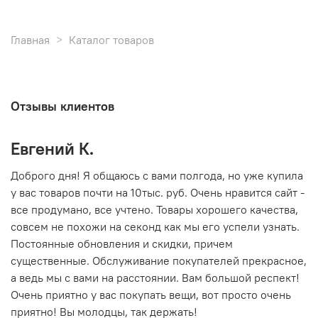
Главная
Каталог товаров
Отзывы клиентов
Евгений К.
В
то
Доброго дня! Я общаюсь с вами полгода, но уже купила
О
у вас товаров почти на 10тыс. руб. Очень нравится сайт -
г
все продумано, все учтено. Товары хорошего качества,
совсем не похожи на секонд как мы его успели узнать.
15
Постоянные обновления и скидки, причем
существенные. Обслуживание покупателей прекрасное,
а ведь мы с вами на расстоянии. Вам большой респект!
Очень приятно у вас покупать вещи, вот просто очень
приятно! Вы молодцы, так держать!