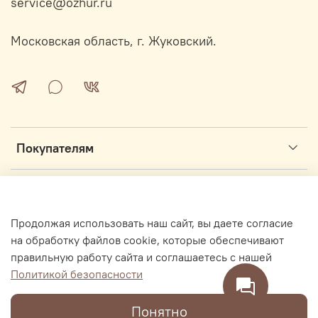
service@ozhur.ru
Московская область, г. Жуковский.
Покупателям
Информация
Продолжая использовать наш сайт, вы даете согласие
Интернет магазин секонд-хенд ОЖУР.ру основан в 2017 году
на обработку файлов cookie, которые обеспечивают
правильную работу сайта и соглашаетесь с нашей
Политикой безопасности
В корзину
Понятно