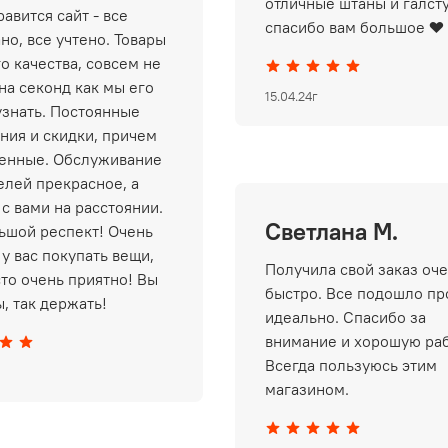
отличные штаны и галст
авится сайт - все
спасибо вам большое ❤️
но, все учтено. Товары
о качества, совсем не
на секонд как мы его
15.04.24г
узнать. Постоянные
ния и скидки, причем
енные. Обслуживание
елей прекрасное, а
 с вами на расстоянии.
Светлана М.
ьшой респект! Очень
у вас покупать вещи,
Получила свой заказ оч
сто очень приятно! Вы
быстро. Все подошло пр
, так держать!
идеально. Спасибо за
внимание и хорошую раб
Всегда пользуюсь этим
магазином.