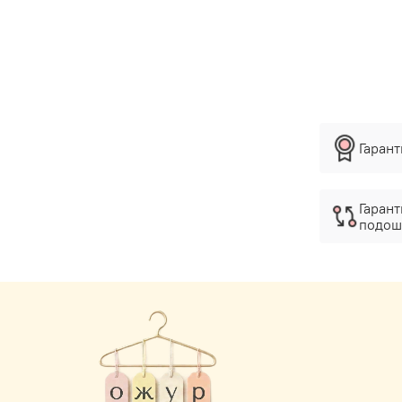
Гаран
Гарант
подош