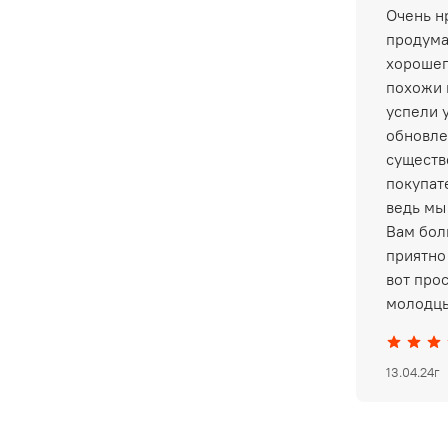
Очень нр
продума
хорошег
похожи 
успели 
обновле
существ
покупат
ведь мы
Вам бол
приятно 
вот про
молодцы
13.04.24г