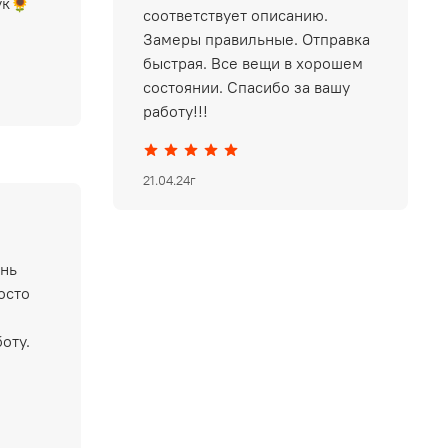
ук🌻
соответствует описанию.
Замеры правильные. Отправка
быстрая. Все вещи в хорошем
состоянии. Спасибо за вашу
работу!!!
21.04.24г
ень
осто
оту.