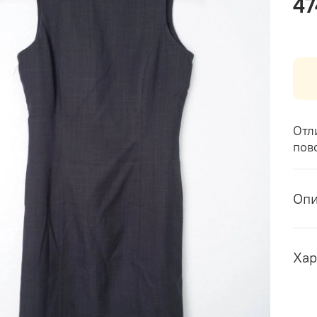
47
Отл
пов
Оп
Хар