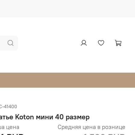
С-41400
атье Koton мини 40 размер
а цена
Средняя цена в рознице