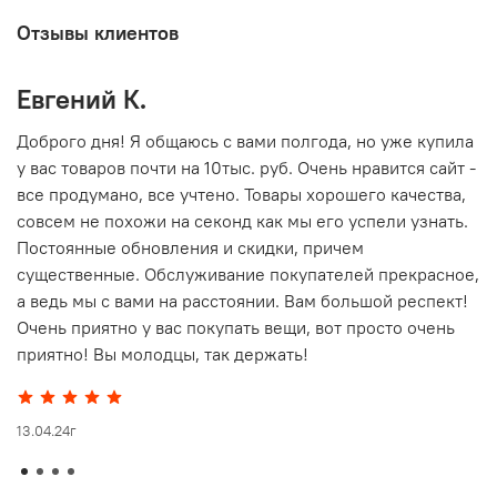
Отзывы клиентов
Евгений К.
В
то
Доброго дня! Я общаюсь с вами полгода, но уже купила
О
у вас товаров почти на 10тыс. руб. Очень нравится сайт -
г
все продумано, все учтено. Товары хорошего качества,
совсем не похожи на секонд как мы его успели узнать.
15
Постоянные обновления и скидки, причем
существенные. Обслуживание покупателей прекрасное,
а ведь мы с вами на расстоянии. Вам большой респект!
Очень приятно у вас покупать вещи, вот просто очень
приятно! Вы молодцы, так держать!
13.04.24г