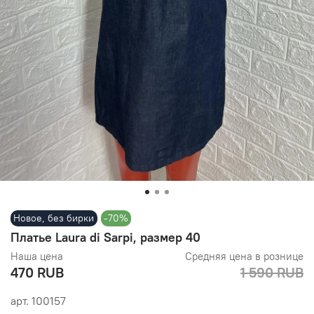
Новое, без бирки
-70%
Платье Laura di Sarpi, размер 40
Наша цена
Средняя цена в рознице
470 RUB
1 590 RUB
арт.
100157