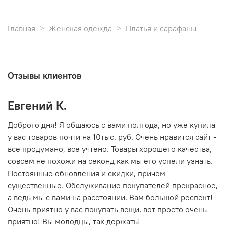
Главная
Женская одежда
Платья и сарафаны
Отзывы клиентов
Евгений К.
В
то
Доброго дня! Я общаюсь с вами полгода, но уже купила
О
у вас товаров почти на 10тыс. руб. Очень нравится сайт -
г
все продумано, все учтено. Товары хорошего качества,
совсем не похожи на секонд как мы его успели узнать.
15
Постоянные обновления и скидки, причем
существенные. Обслуживание покупателей прекрасное,
а ведь мы с вами на расстоянии. Вам большой респект!
Очень приятно у вас покупать вещи, вот просто очень
приятно! Вы молодцы, так держать!