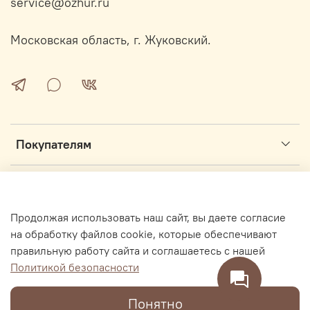
service@ozhur.ru
Московская область, г. Жуковский.
Покупателям
Информация
Продолжая использовать наш сайт, вы даете согласие
Интернет магазин секонд-хенд ОЖУР.ру основан в 2017 году
на обработку файлов cookie, которые обеспечивают
правильную работу сайта и соглашаетесь с нашей
Политикой безопасности
В корзину
Понятно