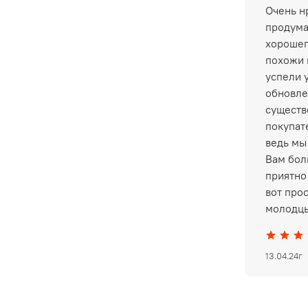
Очень нр
продума
хорошег
похожи 
успели 
обновле
существ
покупат
ведь мы
Вам бол
приятно 
вот про
молодцы
13.04.24г