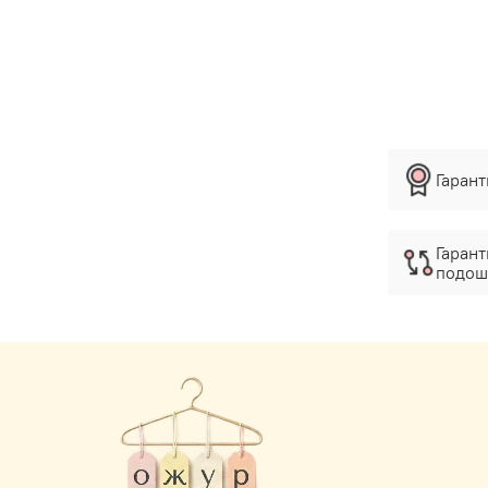
Гаран
Гарант
подош