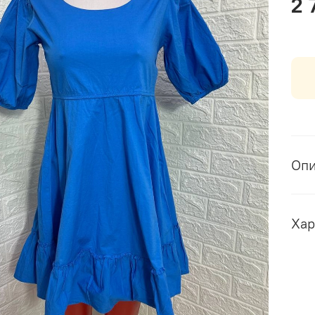
2 
Оп
Хар