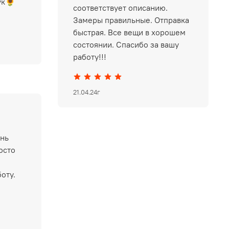
ук🌻
соответствует описанию.
Замеры правильные. Отправка
быстрая. Все вещи в хорошем
состоянии. Спасибо за вашу
работу!!!
21.04.24г
ень
осто
оту.