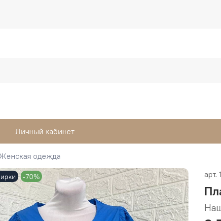
Личный кабинет
Женская одежда
арт.
бирки
-70%
Пл
Наш