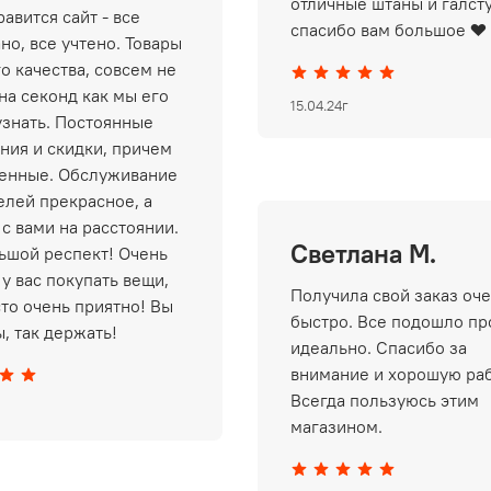
отличные штаны и галст
авится сайт - все
спасибо вам большое ❤️
но, все учтено. Товары
о качества, совсем не
на секонд как мы его
15.04.24г
узнать. Постоянные
ния и скидки, причем
енные. Обслуживание
елей прекрасное, а
 с вами на расстоянии.
Светлана М.
ьшой респект! Очень
у вас покупать вещи,
Получила свой заказ оч
сто очень приятно! Вы
быстро. Все подошло пр
, так держать!
идеально. Спасибо за
внимание и хорошую раб
Всегда пользуюсь этим
магазином.