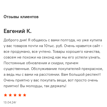
Отзывы клиентов
Евгений К.
В
то
Доброго дня! Я общаюсь с вами полгода, но уже купила
О
у вас товаров почти на 10тыс. руб. Очень нравится сайт -
г
все продумано, все учтено. Товары хорошего качества,
совсем не похожи на секонд как мы его успели узнать.
15
Постоянные обновления и скидки, причем
существенные. Обслуживание покупателей прекрасное,
а ведь мы с вами на расстоянии. Вам большой респект!
Очень приятно у вас покупать вещи, вот просто очень
приятно! Вы молодцы, так держать!
13.04.24г