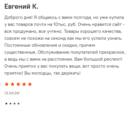
Евгений К.
В
то
Доброго дня! Я общаюсь с вами полгода, но уже купила
О
у вас товаров почти на 10тыс. руб. Очень нравится сайт -
г
все продумано, все учтено. Товары хорошего качества,
совсем не похожи на секонд как мы его успели узнать.
15
Постоянные обновления и скидки, причем
существенные. Обслуживание покупателей прекрасное,
а ведь мы с вами на расстоянии. Вам большой респект!
Очень приятно у вас покупать вещи, вот просто очень
приятно! Вы молодцы, так держать!
13.04.24г