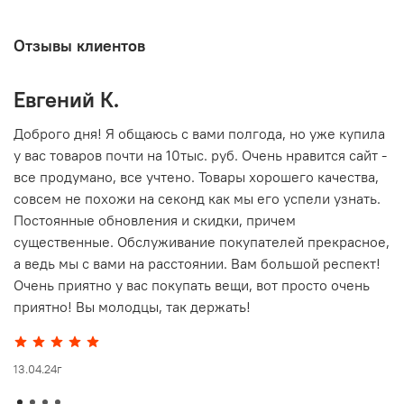
Отзывы клиентов
Евгений К.
В
то
Доброго дня! Я общаюсь с вами полгода, но уже купила
О
у вас товаров почти на 10тыс. руб. Очень нравится сайт -
г
все продумано, все учтено. Товары хорошего качества,
совсем не похожи на секонд как мы его успели узнать.
15
Постоянные обновления и скидки, причем
существенные. Обслуживание покупателей прекрасное,
а ведь мы с вами на расстоянии. Вам большой респект!
Очень приятно у вас покупать вещи, вот просто очень
приятно! Вы молодцы, так держать!
13.04.24г