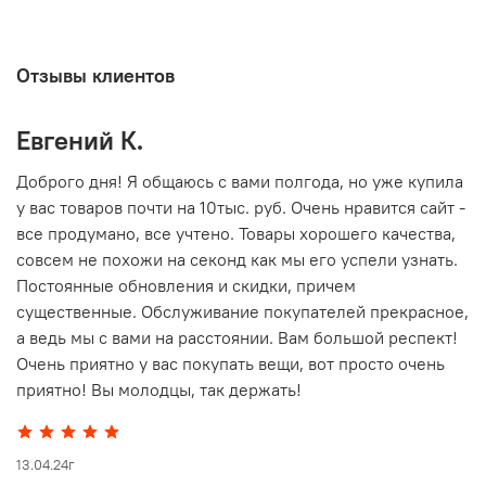
Отзывы клиентов
Евгений К.
В
то
Доброго дня! Я общаюсь с вами полгода, но уже купила
О
у вас товаров почти на 10тыс. руб. Очень нравится сайт -
г
все продумано, все учтено. Товары хорошего качества,
совсем не похожи на секонд как мы его успели узнать.
15
Постоянные обновления и скидки, причем
существенные. Обслуживание покупателей прекрасное,
а ведь мы с вами на расстоянии. Вам большой респект!
Очень приятно у вас покупать вещи, вот просто очень
приятно! Вы молодцы, так держать!
13.04.24г