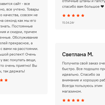
отличные штаны и галст
авится сайт - все
спасибо вам большое ❤️
но, все учтено. Товары
о качества, совсем не
на секонд как мы его
15.04.24г
узнать. Постоянные
ния и скидки, причем
енные. Обслуживание
елей прекрасное, а
 с вами на расстоянии.
Светлана М.
ьшой респект! Очень
у вас покупать вещи,
Получила свой заказ оч
сто очень приятно! Вы
быстро. Все подошло пр
, так держать!
идеально. Спасибо за
внимание и хорошую раб
Всегда пользуюсь этим
магазином.