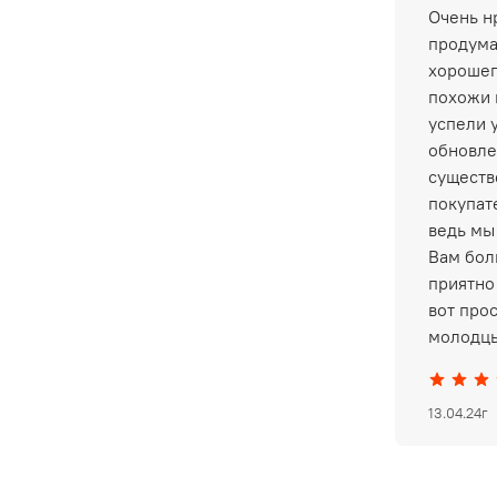
Очень нр
продума
хорошег
похожи 
успели 
обновле
существ
покупат
ведь мы
Вам бол
приятно 
вот про
молодцы
13.04.24г