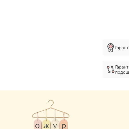
Гаран
Гарант
подош