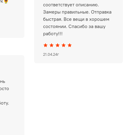
ук🌻
соответствует описанию.
Замеры правильные. Отправка
быстрая. Все вещи в хорошем
состоянии. Спасибо за вашу
работу!!!
21.04.24г
ень
осто
оту.