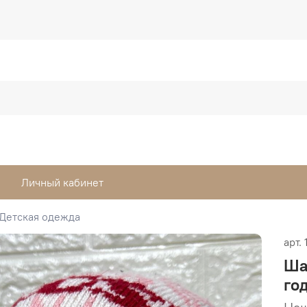
Личный кабинет
Детская одежда
арт.
Ша
го