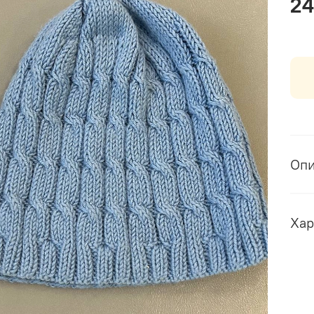
24
Оп
Хар