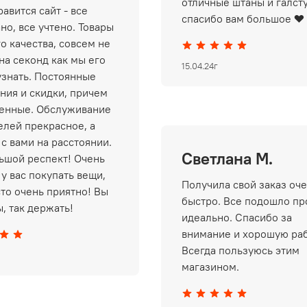
отличные штаны и галст
авится сайт - все
спасибо вам большое ❤️
но, все учтено. Товары
о качества, совсем не
на секонд как мы его
15.04.24г
узнать. Постоянные
ния и скидки, причем
енные. Обслуживание
елей прекрасное, а
 с вами на расстоянии.
Светлана М.
ьшой респект! Очень
у вас покупать вещи,
Получила свой заказ оч
сто очень приятно! Вы
быстро. Все подошло пр
, так держать!
идеально. Спасибо за
внимание и хорошую раб
Всегда пользуюсь этим
магазином.