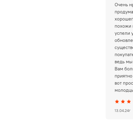
Очень нр
продума
хорошег
похожи 
успели 
обновле
существ
покупат
ведь мы
Вам бол
приятно 
вот про
молодцы
13.04.24г