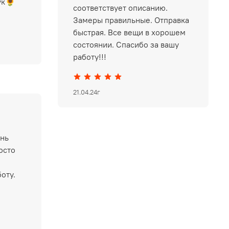
ук🌻
соответствует описанию.
Замеры правильные. Отправка
быстрая. Все вещи в хорошем
состоянии. Спасибо за вашу
работу!!!
21.04.24г
ень
осто
оту.