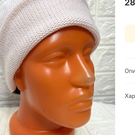
28
Оп
Хар