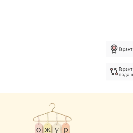
Гаран
Гарант
подош