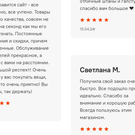
отличные штаны и галст
авится сайт - все
спасибо вам большое ❤️
но, все учтено. Товары
о качества, совсем не
на секонд как мы его
15.04.24г
узнать. Постоянные
ния и скидки, причем
енные. Обслуживание
елей прекрасное, а
 с вами на расстоянии.
Светлана М.
ьшой респект! Очень
у вас покупать вещи,
Получила свой заказ оч
сто очень приятно! Вы
быстро. Все подошло пр
, так держать!
идеально. Спасибо за
внимание и хорошую раб
Всегда пользуюсь этим
магазином.