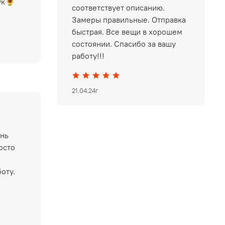
ук🌻
соответствует описанию.
Замеры правильные. Отправка
быстрая. Все вещи в хорошем
состоянии. Спасибо за вашу
работу!!!
21.04.24г
ень
осто
оту.