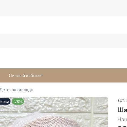
Личный кабинет
Детская одежда
арт.
бирки
-78%
Ша
Наш