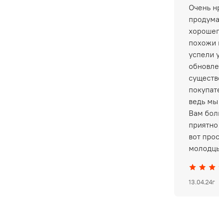
Очень нр
продума
хорошег
похожи 
успели 
обновле
существ
покупат
ведь мы
Вам бол
приятно 
вот про
молодцы
13.04.24г