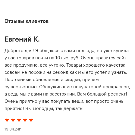
Отзывы клиентов
Евгений К.
В
то
Доброго дня! Я общаюсь с вами полгода, но уже купила
О
у вас товаров почти на 10тыс. руб. Очень нравится сайт -
г
все продумано, все учтено. Товары хорошего качества,
совсем не похожи на секонд как мы его успели узнать.
15
Постоянные обновления и скидки, причем
существенные. Обслуживание покупателей прекрасное,
а ведь мы с вами на расстоянии. Вам большой респект!
Очень приятно у вас покупать вещи, вот просто очень
приятно! Вы молодцы, так держать!
13.04.24г