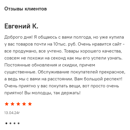
Отзывы клиентов
Евгений К.
В
то
Доброго дня! Я общаюсь с вами полгода, но уже купила
О
у вас товаров почти на 10тыс. руб. Очень нравится сайт -
г
все продумано, все учтено. Товары хорошего качества,
совсем не похожи на секонд как мы его успели узнать.
15
Постоянные обновления и скидки, причем
существенные. Обслуживание покупателей прекрасное,
а ведь мы с вами на расстоянии. Вам большой респект!
Очень приятно у вас покупать вещи, вот просто очень
приятно! Вы молодцы, так держать!
13.04.24г