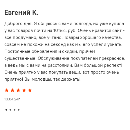
Евгений К.
В
то
Доброго дня! Я общаюсь с вами полгода, но уже купила
О
у вас товаров почти на 10тыс. руб. Очень нравится сайт -
г
все продумано, все учтено. Товары хорошего качества,
совсем не похожи на секонд как мы его успели узнать.
15
Постоянные обновления и скидки, причем
существенные. Обслуживание покупателей прекрасное,
а ведь мы с вами на расстоянии. Вам большой респект!
Очень приятно у вас покупать вещи, вот просто очень
приятно! Вы молодцы, так держать!
13.04.24г