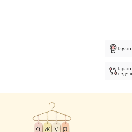
Гаран
Гарант
подош