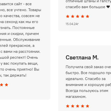
отличные штаны и галст
авится сайт - все
спасибо вам большое ❤️
но, все учтено. Товары
о качества, совсем не
на секонд как мы его
15.04.24г
узнать. Постоянные
ния и скидки, причем
енные. Обслуживание
елей прекрасное, а
 с вами на расстоянии.
Светлана М.
ьшой респект! Очень
у вас покупать вещи,
Получила свой заказ оч
сто очень приятно! Вы
быстро. Все подошло пр
, так держать!
идеально. Спасибо за
внимание и хорошую раб
Всегда пользуюсь этим
магазином.