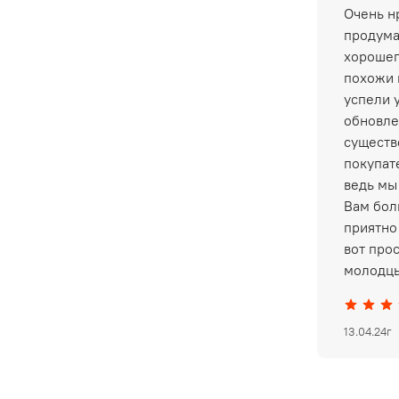
Очень нр
продума
хорошег
похожи 
успели 
обновле
существ
покупат
ведь мы
Вам бол
приятно 
вот про
молодцы
13.04.24г