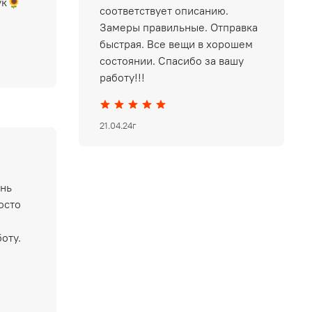
ук🌻
соответствует описанию.
Замеры правильные. Отправка
быстрая. Все вещи в хорошем
состоянии. Спасибо за вашу
работу!!!
21.04.24г
ень
осто
оту.