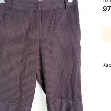
Наш
97
Хар