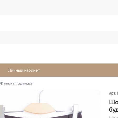
Личный кабинет
Женская одежда
арт.
Шо
бу