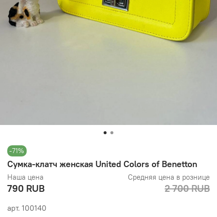
-71%
Сумка-клатч женская United Colors of Benetton
Наша цена
Средняя цена в рознице
790 RUB
2 700 RUB
арт.
100140