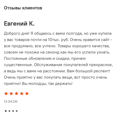
Отзывы клиентов
Евгений К.
В
то
Доброго дня! Я общаюсь с вами полгода, но уже купила
О
у вас товаров почти на 10тыс. руб. Очень нравится сайт -
г
все продумано, все учтено. Товары хорошего качества,
совсем не похожи на секонд как мы его успели узнать.
15
Постоянные обновления и скидки, причем
существенные. Обслуживание покупателей прекрасное,
а ведь мы с вами на расстоянии. Вам большой респект!
Очень приятно у вас покупать вещи, вот просто очень
приятно! Вы молодцы, так держать!
13.04.24г