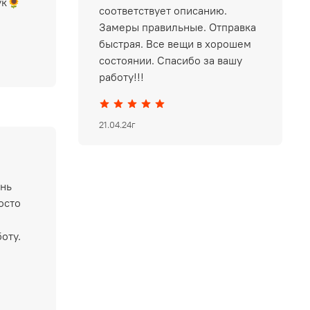
ук🌻
соответствует описанию.
Замеры правильные. Отправка
быстрая. Все вещи в хорошем
состоянии. Спасибо за вашу
работу!!!
21.04.24г
ень
осто
оту.