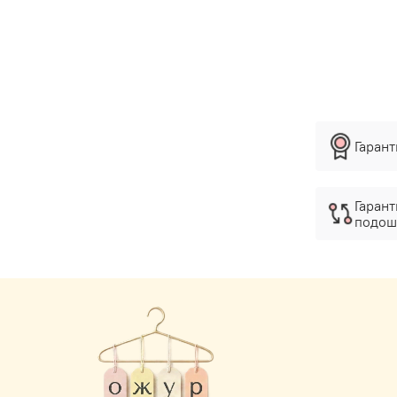
Гаран
Гарант
подош