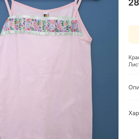
28
Кра
Лис
Оп
Хар