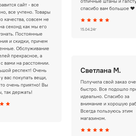
отличные штаны и галст
авится сайт - все
спасибо вам большое ❤️
но, все учтено. Товары
о качества, совсем не
на секонд как мы его
15.04.24г
узнать. Постоянные
ния и скидки, причем
енные. Обслуживание
елей прекрасное, а
 с вами на расстоянии.
Светлана М.
ьшой респект! Очень
у вас покупать вещи,
Получила свой заказ оч
сто очень приятно! Вы
быстро. Все подошло пр
, так держать!
идеально. Спасибо за
внимание и хорошую раб
Всегда пользуюсь этим
магазином.