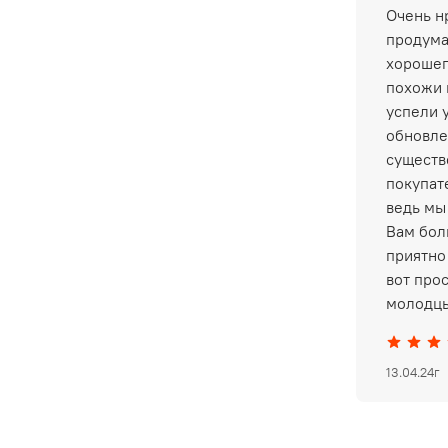
Очень нр
продума
хорошег
похожи 
успели 
обновле
существ
покупат
ведь мы
Вам бол
приятно 
вот про
молодцы
13.04.24г