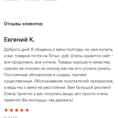
Отзывы клиентов
Евгений К.
В
то
Доброго дня! Я общаюсь с вами полгода, но уже купила
О
у вас товаров почти на 10тыс. руб. Очень нравится сайт -
г
все продумано, все учтено. Товары хорошего качества,
совсем не похожи на секонд как мы его успели узнать.
15
Постоянные обновления и скидки, причем
существенные. Обслуживание покупателей прекрасное,
а ведь мы с вами на расстоянии. Вам большой респект!
Очень приятно у вас покупать вещи, вот просто очень
приятно! Вы молодцы, так держать!