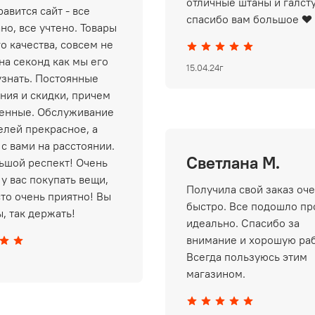
отличные штаны и галст
авится сайт - все
спасибо вам большое ❤️
но, все учтено. Товары
о качества, совсем не
на секонд как мы его
15.04.24г
узнать. Постоянные
ния и скидки, причем
енные. Обслуживание
елей прекрасное, а
 с вами на расстоянии.
Светлана М.
ьшой респект! Очень
у вас покупать вещи,
Получила свой заказ оч
сто очень приятно! Вы
быстро. Все подошло пр
, так держать!
идеально. Спасибо за
внимание и хорошую раб
Всегда пользуюсь этим
магазином.