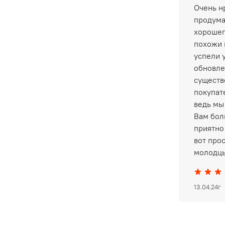
Очень нр
продума
хорошег
похожи 
успели 
обновле
существ
покупат
ведь мы
Вам бол
приятно 
вот про
молодцы
13.04.24г