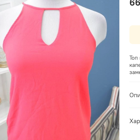
6
Топ
кап
зам
Оп
Хар