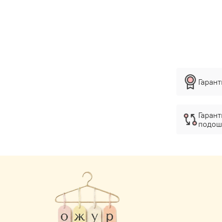
Гаран
Гарант
подош