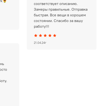
ук🌻
соответствует описанию.
Замеры правильные. Отправка
быстрая. Все вещи в хорошем
состоянии. Спасибо за вашу
работу!!!
21.04.24г
ень
осто
оту.