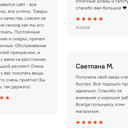
отличные штаны и галст
авится сайт - все
спасибо вам большое ❤️
но, все учтено. Товары
о качества, совсем не
на секонд как мы его
15.04.24г
узнать. Постоянные
ния и скидки, причем
енные. Обслуживание
елей прекрасное, а
 с вами на расстоянии.
Светлана М.
ьшой респект! Очень
у вас покупать вещи,
Получила свой заказ оч
сто очень приятно! Вы
быстро. Все подошло пр
, так держать!
идеально. Спасибо за
внимание и хорошую раб
Всегда пользуюсь этим
магазином.