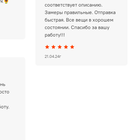
ук🌻
соответствует описанию.
Замеры правильные. Отправка
быстрая. Все вещи в хорошем
состоянии. Спасибо за вашу
работу!!!
21.04.24г
ень
осто
оту.