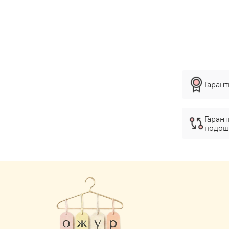
Гаран
Гарант
подош