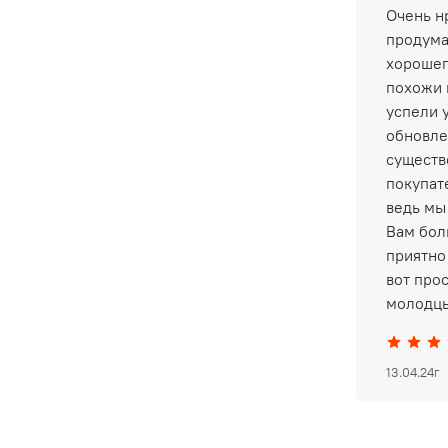
Очень нр
продума
хорошег
похожи 
успели 
обновле
существ
покупат
ведь мы
Вам бол
приятно 
вот про
молодцы
13.04.24г